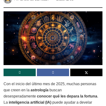
Con el inicio del último mes de 2025, muchas personas
que creen en la
astrología
buscan
desesperadamente
conocer qué les depara la fortuna
.
La
inteligencia artificial (IA)
puede ayudar a develar