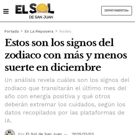
DEPARTAMENTOS
Portada
En La Reposera
Redes
Estos son los signos del
zodiaco con más y menos
suerte en diciembre
Un análisis revela cuáles son los signos del
zodiaco que transitarán el último mes del
año con energía positiva y qué otros
deberán extremar los cuidados, según los
datos recopilados por las plataformas de
IA.
Por
El Sol de San Juan
2025/12/03