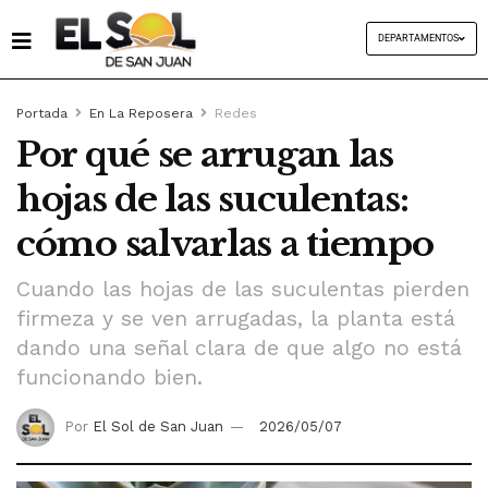
DEPARTAMENTOS
Portada
En La Reposera
Redes
Por qué se arrugan las
hojas de las suculentas:
cómo salvarlas a tiempo
Cuando las hojas de las suculentas pierden
firmeza y se ven arrugadas, la planta está
dando una señal clara de que algo no está
funcionando bien.
Por
El Sol de San Juan
2026/05/07