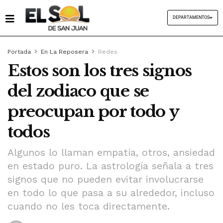
DEPARTAMENTOS
Portada
En La Reposera
Redes
Estos son los tres signos
del zodiaco que se
preocupan por todo y
todos
Algunos lo llaman empatía, otros, ansiedad
en estado puro. La astrología señala a tres
signos que no pueden evitar involucrarse
en todo lo que pasa a su alrededor, incluso
cuando no les toca directamente.