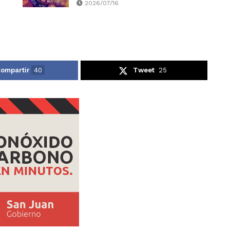
2026/07/16
ompartir
40
Tweet
25