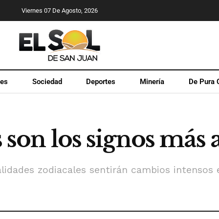
Viernes 07 De Agosto, 2026
les
Sociedad
Deportes
Minería
De Pura 
s son los signos más 
alidades zodiacales sentirán cambios intensos 