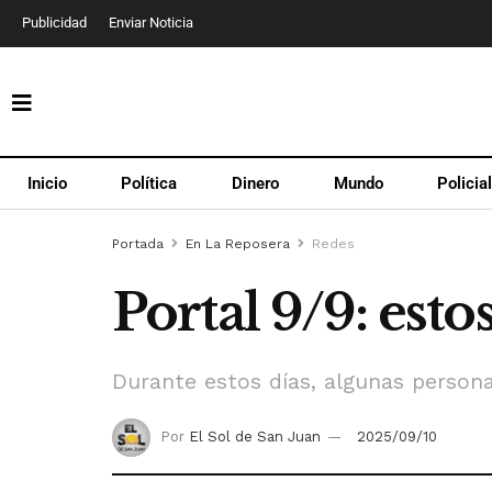
Publicidad
Enviar Noticia
Inicio
Política
Dinero
Mundo
Policia
Portada
En La Reposera
Redes
Portal 9/9: esto
Durante estos días, algunas person
Por
El Sol de San Juan
2025/09/10