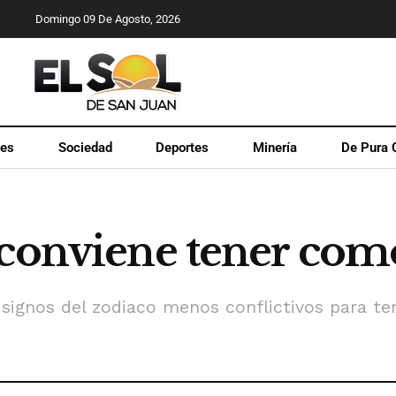
Domingo 09 De Agosto, 2026
les
Sociedad
Deportes
Minería
De Pura 
 conviene tener com
s signos del zodiaco menos conflictivos para te