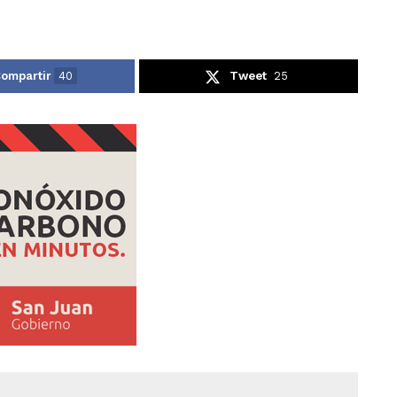
ompartir
40
Tweet
25