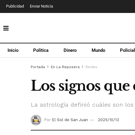
Publicidad
Enviar Noticia
Inicio
Política
Dinero
Mundo
Policia
Portada
En La Reposera
Redes
Los signos que
La astrología definió cuáles son lo
Por
El Sol de San Juan
2025/10/13