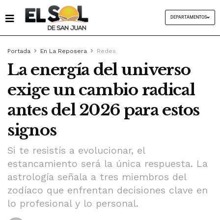
DEPARTAMENTOS
Portada
En La Reposera
Redes
La energía del universo
exige un cambio radical
antes del 2026 para estos
signos
Si te resistís a evolucionar, el
estancamiento será la única respuesta. La
astrología señala a tres miembros del
zodíaco que enfrentan decisiones clave en
lo profesional y lo personal.