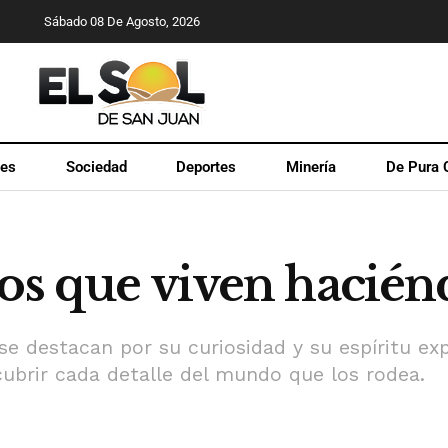
Sábado 08 De Agosto, 2026
les
Sociedad
Deportes
Minería
De Pura 
nos que viven hacién
 se destacan por su curiosidad y su espíritu e
ubrir cada detalle del mundo que los rodea.