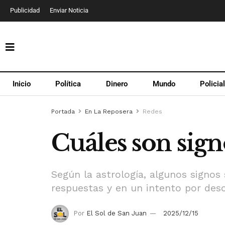
Publicidad
Enviar Noticia
Inicio
Política
Dinero
Mundo
Policia
Portada
En La Reposera
Redes
Cuáles son sig
Según la astrología, algunos signos
respuestas y en un intento por desc
Por
El Sol de San Juan
2025/12/15