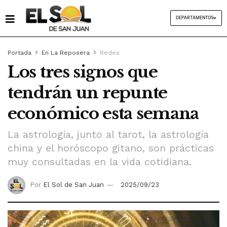
DEPARTAMENTOS
Portada
En La Reposera
Redes
Los tres signos que
tendrán un repunte
económico esta semana
La astrología, junto al tarot, la astrología
china y el horóscopo gitano, son prácticas
muy consultadas en la vida cotidiana.
Por
El Sol de San Juan
2025/09/23