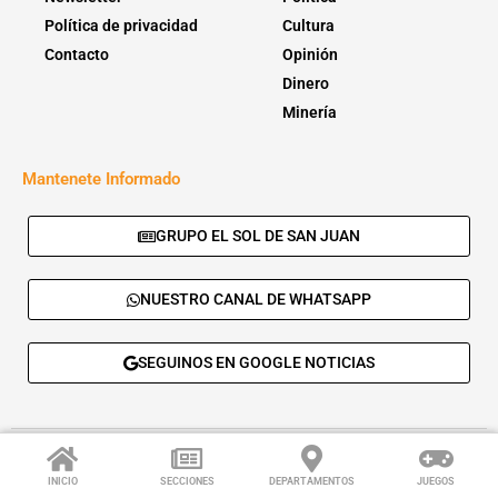
Política de privacidad
Cultura
Contacto
Opinión
Dinero
Minería
Mantenete Informado
GRUPO EL SOL DE SAN JUAN
NUESTRO CANAL DE WHATSAPP
SEGUINOS EN GOOGLE NOTICIAS
© 2026 - El Sol de San Juan. Todos los derechos reservados. |
Desarrolla:
Daskalos Solutions
.
INICIO
SECCIONES
DEPARTAMENTOS
JUEGOS