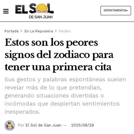
DEPARTAMENTOS
Portada
En La Reposera
Redes
Estos son los peores
signos del zodiaco para
tener una primera cita
Sus gestos y palabras espontáneas suelen
revelar más de lo que pretendían,
generando situaciones divertidas o
incómodas que despiertan sentimientos
inesperados.
Por
El Sol de San Juan
2025/08/29