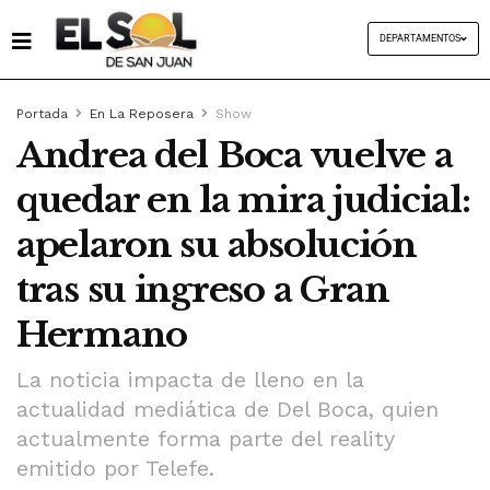
DEPARTAMENTOS
Portada
En La Reposera
Show
Andrea del Boca vuelve a
quedar en la mira judicial:
apelaron su absolución
tras su ingreso a Gran
Hermano
La noticia impacta de lleno en la
actualidad mediática de Del Boca, quien
actualmente forma parte del reality
emitido por Telefe.