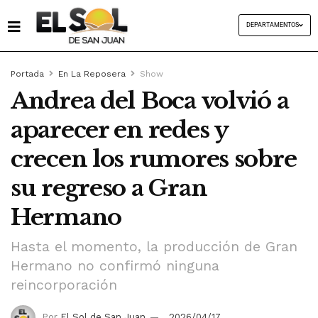
DEPARTAMENTOS
Portada
En La Reposera
Show
Andrea del Boca volvió a
aparecer en redes y
crecen los rumores sobre
su regreso a Gran
Hermano
Hasta el momento, la producción de Gran
Hermano no confirmó ninguna
reincorporación
Por
El Sol de San Juan
2026/04/17