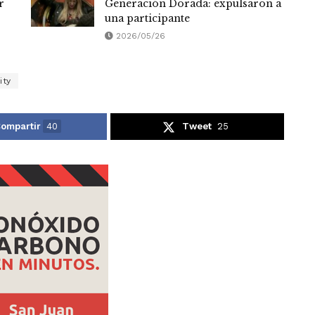
r
Generación Dorada: expulsaron a
una participante
2026/05/26
ity
ompartir
40
Tweet
25