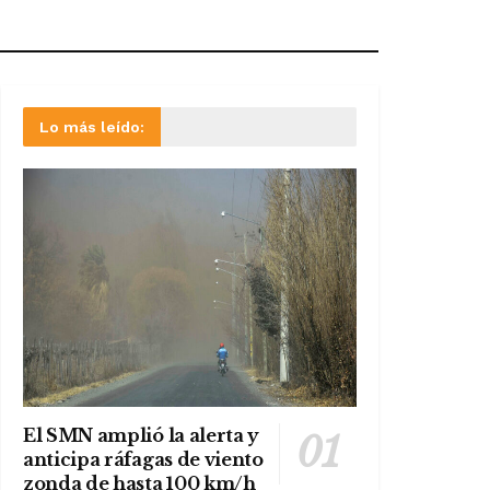
Lo más leído:
El SMN amplió la alerta y
anticipa ráfagas de viento
zonda de hasta 100 km/h