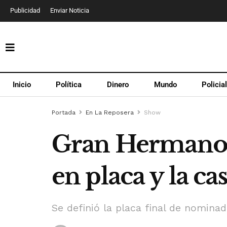
Publicidad
Enviar Noticia
Inicio
Política
Dinero
Mundo
Policia
Portada
En La Reposera
Show
Gran Hermano 2
en placa y la ca
Se definió la placa final de nomin