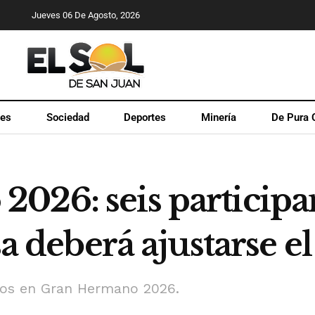
Jueves 06 De Agosto, 2026
les
Sociedad
Deportes
Minería
De Pura 
026: seis particip
sa deberá ajustarse e
ados en Gran Hermano 2026.