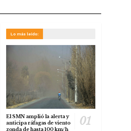
Lo más leído:
El SMN amplió la alerta y
anticipa ráfagas de viento
zonda de hasta 100 km/h