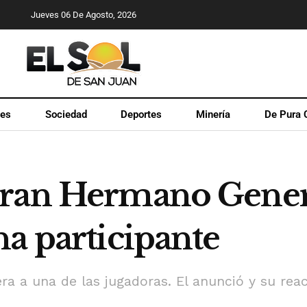
Jueves 06 De Agosto, 2026
les
Sociedad
Deportes
Minería
De Pura 
Gran Hermano Gener
a participante
uera a una de las jugadoras. El anunció y su re