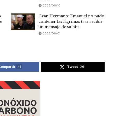
2026/06/10
o
Gran Hermano: Emanuel no pudo
de
contener las lágrimas tras recibir
un mensaje de su hija
2026/06/01
Compartir
41
Tweet
26