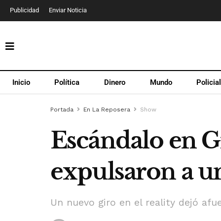
Publicidad
Enviar Noticia
Inicio
Política
Dinero
Mundo
Policia
Portada
En La Reposera
Show
Escándalo en 
expulsaron a un
Un nuevo giro en el reality dejó af