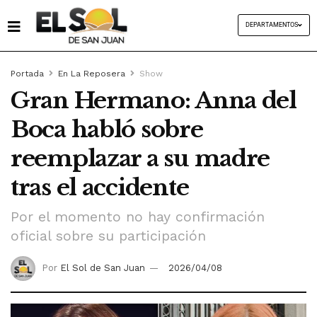
DEPARTAMENTOS
Portada
En La Reposera
Show
Gran Hermano: Anna del
Boca habló sobre
reemplazar a su madre
tras el accidente
Por el momento no hay confirmación
oficial sobre su participación
Por
El Sol de San Juan
2026/04/08