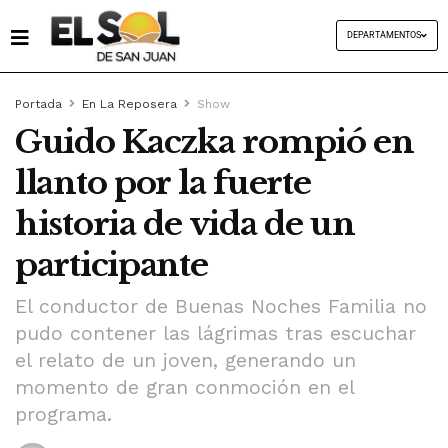
DEPARTAMENTOS
Portada
En La Reposera
Show
Guido Kaczka rompió en
llanto por la fuerte
historia de vida de un
participante
El conductor de Buenas Noches Familia no
pudo contener las lágrimas tras escuchar
el relato de un joven, generando un
momento de gran conmoción en el
programa.