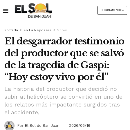
DEPARTAMENTOS
Portada
En La Reposera
Show
El desgarrador testimonio
del productor que se salvó
de la tragedia de Gaspi:
“Hoy estoy vivo por él”
La historia del productor que decidió no
subir al helicóptero se convirtió en uno de
los relatos más impactante surgidos tras
el accidente,
Por
El Sol de San Juan
2026/06/16