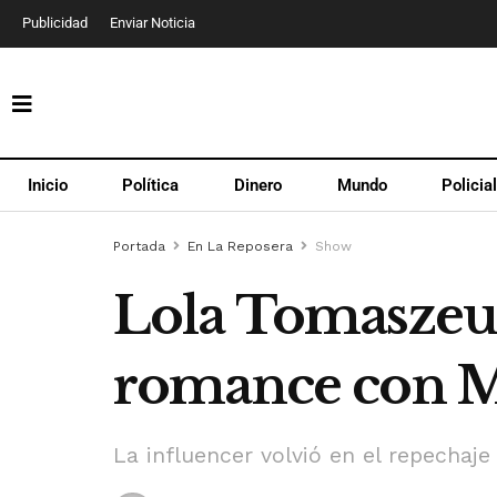
Publicidad
Enviar Noticia
Inicio
Política
Dinero
Mundo
Policia
Portada
En La Reposera
Show
Lola Tomaszeusk
romance con M
La influencer volvió en el repechaje 