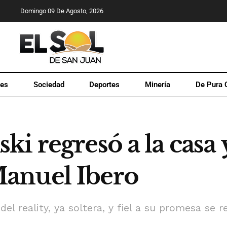
Domingo 09 De Agosto, 2026
les
Sociedad
Deportes
Minería
De Pura 
i regresó a la casa
anuel Ibero
del reality, ya soltera, y fiel a su promesa se 