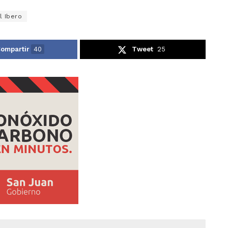
l Ibero
ompartir
40
Tweet
25