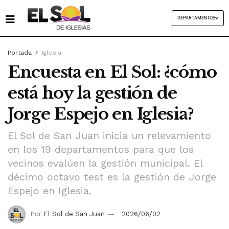
DEPARTAMENTOS
Portada
Iglesia
Encuesta en El Sol: ¿cómo
está hoy la gestión de
Jorge Espejo en Iglesia?
El Sol de San Juan inicia un relevamiento
en los 19 departamentos para que los
vecinos evalúen la gestión municipal. El
décimo octavo test es la gestión de Jorge
Espejo en Iglesia.
Por
El Sol de San Juan
2026/06/02