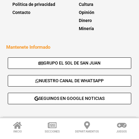
Política de privacidad
Cultura
Contacto
Opinión
Dinero
Minería
Mantenete Informado
GRUPO EL SOL DE SAN JUAN
NUESTRO CANAL DE WHATSAPP
SEGUINOS EN GOOGLE NOTICIAS
© 2026 - El Sol de San Juan. Todos los derechos reservados. |
Desarrolla:
Daskalos Solutions
.
INICIO
SECCIONES
DEPARTAMENTOS
JUEGOS