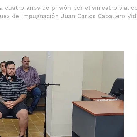
 cuatro años de prisión por el siniestro vial 
 juez de Impugnación Juan Carlos Caballero Vid