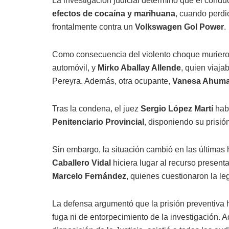
La investigación judicial determinó que el con
efectos de cocaína y marihuana
, cuando perdió
frontalmente contra un
Volkswagen Gol Power
.
Como consecuencia del violento choque murier
automóvil, y
Mirko Aballay Allende
, quien viaj
Pereyra. Además, otra ocupante,
Vanesa Ahum
Tras la condena, el juez
Sergio López Martí
habí
Penitenciario Provincial
, disponiendo su prisió
Sin embargo, la situación cambió en las últimas
Caballero Vidal
hiciera lugar al recurso presen
Marcelo Fernández
, quienes cuestionaron la le
La defensa argumentó que la prisión preventiva h
fuga ni de entorpecimiento de la investigación.