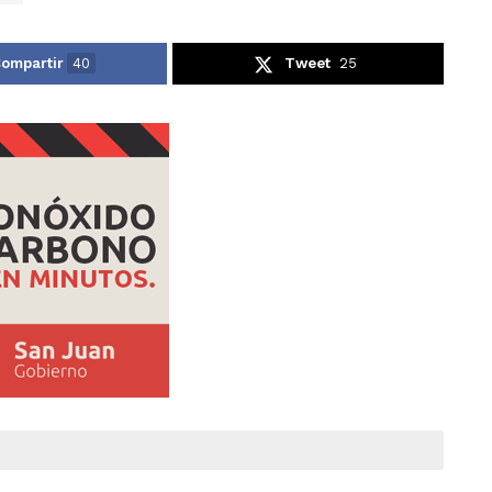
ompartir
40
Tweet
25