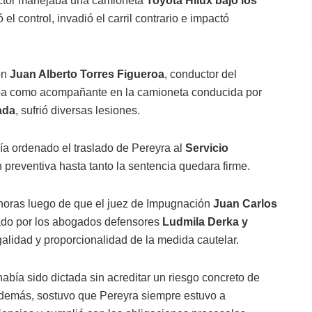
ductor manejaba una camioneta
Toyota Hilux bajo los
 el control, invadió el carril contrario e impactó
on
Juan Alberto Torres Figueroa
, conductor del
aba como acompañante en la camioneta conducida por
ada
, sufrió diversas lesiones.
a ordenado el traslado de Pereyra al
Servicio
n preventiva hasta tanto la sentencia quedara firme.
 horas luego de que el juez de Impugnación
Juan Carlos
tado por los abogados defensores
Ludmila Derka y
galidad y proporcionalidad de la medida cautelar.
abía sido dictada sin acreditar un riesgo concreto de
 Además, sostuvo que Pereyra siempre estuvo a