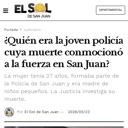
DEPARTAMENTOS
Portada
Judiciales
¿Quién era la joven policía
cuya muerte conmocionó
a la fuerza en San Juan?
La mujer tenía 27 años, formaba parte de
la Policía de San Juan y era madre de
niños pequeños. La Justicia investiga su
muerte.
Por
El Sol de San Juan
2026/05/23