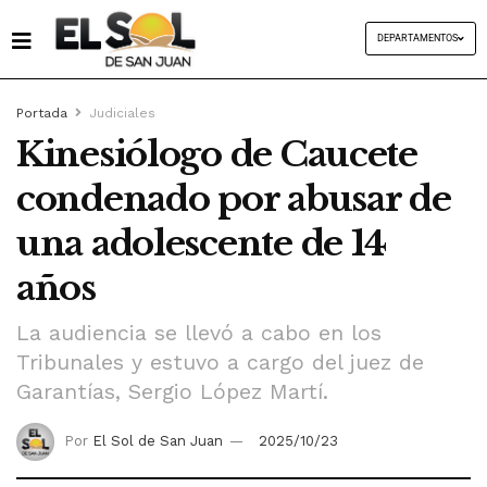
DEPARTAMENTOS
Portada
Judiciales
Kinesiólogo de Caucete
condenado por abusar de
una adolescente de 14
años
La audiencia se llevó a cabo en los
Tribunales y estuvo a cargo del juez de
Garantías, Sergio López Martí.
Por
El Sol de San Juan
2025/10/23