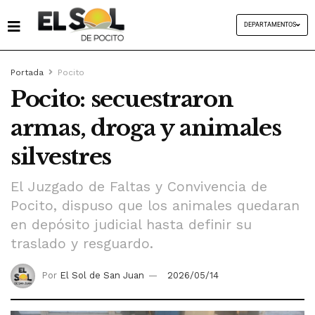
DEPARTAMENTOS
Portada
Pocito
Pocito: secuestraron
armas, droga y animales
silvestres
El Juzgado de Faltas y Convivencia de
Pocito, dispuso que los animales quedaran
en depósito judicial hasta definir su
traslado y resguardo.
Por
El Sol de San Juan
2026/05/14