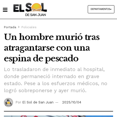
DEPARTAMENTOS
Portada
Policiales
Un hombre murió tras
atragantarse con una
espina de pescado
Lo trasladaron de inmediato al hospital,
donde permaneció internado en grave
estado. Pese a los esfuerzos médicos, no
logró sobreponerse y ayer murió.
Por
El Sol de San Juan
2025/10/04