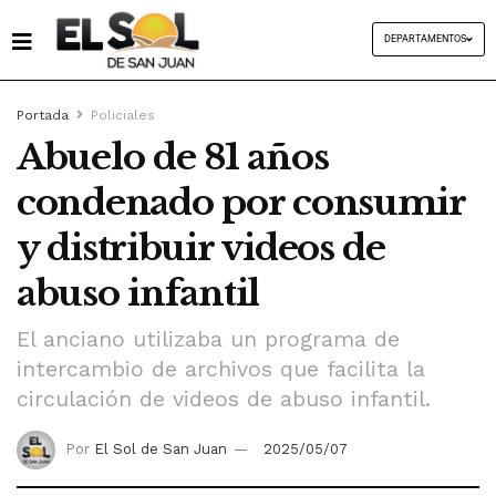
DEPARTAMENTOS
Portada
Policiales
Abuelo de 81 años
condenado por consumir
y distribuir videos de
abuso infantil
El anciano utilizaba un programa de
intercambio de archivos que facilita la
circulación de videos de abuso infantil.
Por
El Sol de San Juan
2025/05/07