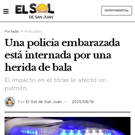
DEPARTAMENTOS
Portada
Policiales
Una policía embarazada
está internada por una
herida de bala
El impacto en el tórax le afectó un
pulmón.
Por
El Sol de San Juan
2025/08/19