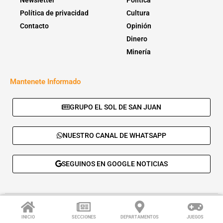
Política de privacidad
Cultura
Contacto
Opinión
Dinero
Minería
Mantenete Informado
GRUPO EL SOL DE SAN JUAN
NUESTRO CANAL DE WHATSAPP
SEGUINOS EN GOOGLE NOTICIAS
© 2026 - El Sol de San Juan. Todos los derechos reservados. |
Desarrolla:
Daskalos Solutions
.
INICIO
SECCIONES
DEPARTAMENTOS
JUEGOS