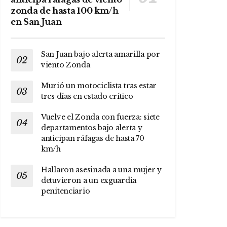
zonda de hasta 100 km/h
en San Juan
San Juan bajo alerta amarilla por
viento Zonda
Murió un motociclista tras estar
tres días en estado crítico
Vuelve el Zonda con fuerza: siete
departamentos bajo alerta y
anticipan ráfagas de hasta 70
km/h
Hallaron asesinada a una mujer y
detuvieron a un exguardia
penitenciario