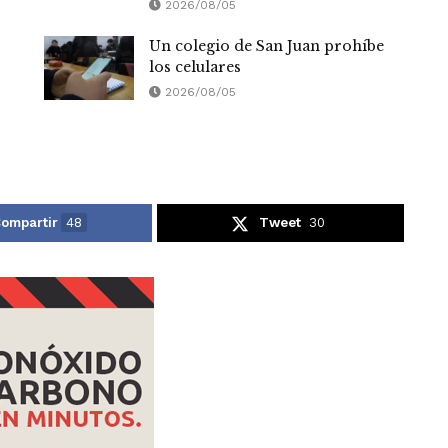
2026/08/05
Un colegio de San Juan prohíbe
los celulares
2026/08/05
ompartir
48
Tweet
30