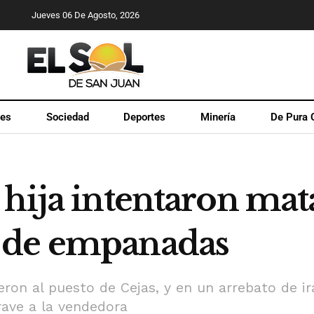
Jueves 06 De Agosto, 2026
les
Sociedad
Deportes
Minería
De Pura 
hija intentaron mat
 de empanadas
eron al puesto de Cejas, y en un arrebato de ir
rave a la vendedora