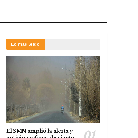
Lo más leído:
El SMN amplió la alerta y
anticipa ráfagas de viento