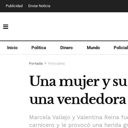
Publicidad
Enviar Noticia
Inicio
Política
Dinero
Mundo
Policia
Portada
Policiales
Una mujer y su 
una vendedora
Marcela Vallejo y Valentina Reina fu
carnicero y le provocó una herida g