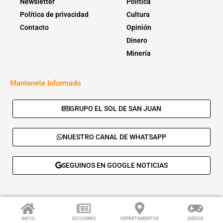
Newsletter
Política
Política de privacidad
Cultura
Contacto
Opinión
Dinero
Minería
Mantenete Informado
GRUPO EL SOL DE SAN JUAN
NUESTRO CANAL DE WHATSAPP
SEGUINOS EN GOOGLE NOTICIAS
© 2026 - El Sol de San Juan. Todos los derechos reservados. |
Desarrolla:
Daskalos Solutions
.
INICIO
SECCIONES
DEPARTAMENTOS
JUEGOS