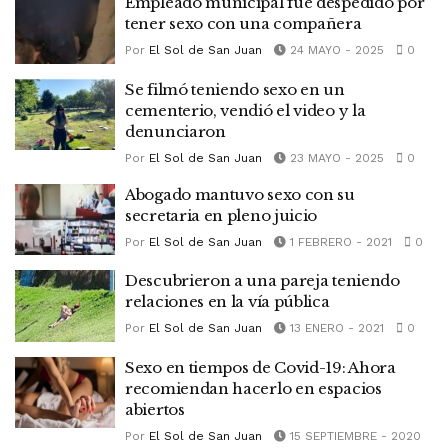
Empleado municipal fue despedido por
tener sexo con una compañera
Por
El Sol de San Juan
24 MAYO - 2025
0
Se filmó teniendo sexo en un
cementerio, vendió el video y la
denunciaron
Por
El Sol de San Juan
23 MAYO - 2025
0
Abogado mantuvo sexo con su
secretaria en pleno juicio
Por
El Sol de San Juan
1 FEBRERO - 2021
0
Descubrieron a una pareja teniendo
relaciones en la vía pública
Por
El Sol de San Juan
13 ENERO - 2021
0
Sexo en tiempos de Covid-19: Ahora
recomiendan hacerlo en espacios
abiertos
Por
El Sol de San Juan
15 SEPTIEMBRE - 2020