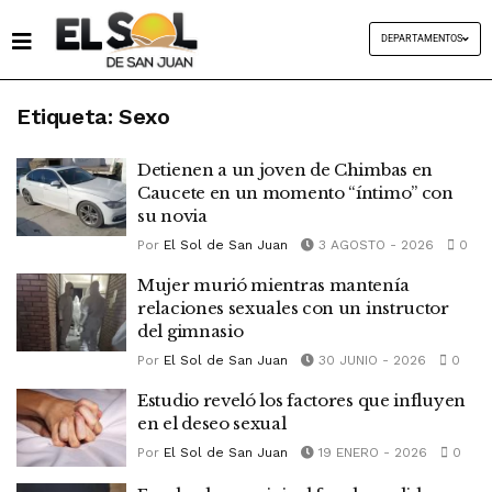
DEPARTAMENTOS
Etiqueta:
Sexo
Detienen a un joven de Chimbas en
Caucete en un momento “íntimo” con
su novia
Por
El Sol de San Juan
3 AGOSTO - 2026
0
Mujer murió mientras mantenía
relaciones sexuales con un instructor
del gimnasio
Por
El Sol de San Juan
30 JUNIO - 2026
0
Estudio reveló los factores que influyen
en el deseo sexual
Por
El Sol de San Juan
19 ENERO - 2026
0