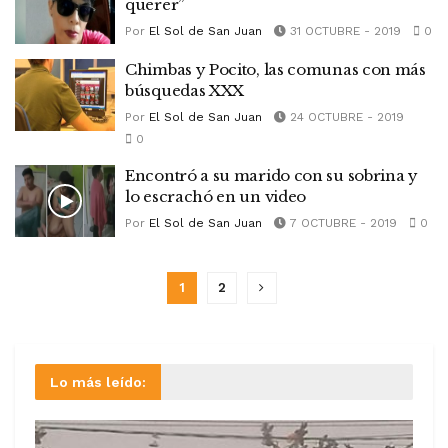
querer”
Por
El Sol de San Juan
31 OCTUBRE - 2019
0
Chimbas y Pocito, las comunas con más
búsquedas XXX
Por
El Sol de San Juan
24 OCTUBRE - 2019
0
Encontró a su marido con su sobrina y
lo escrachó en un video
Por
El Sol de San Juan
7 OCTUBRE - 2019
0
1
2
Lo más leído: