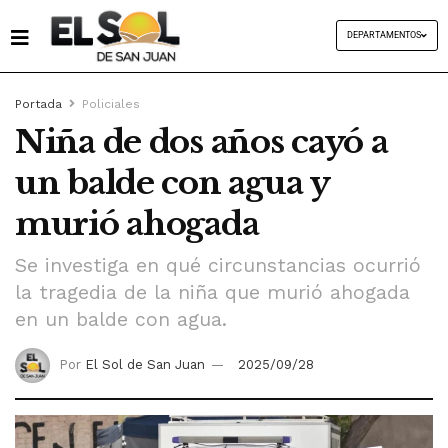
DEPARTAMENTOS
Portada
Policiales
Niña de dos años cayó a
un balde con agua y
murió ahogada
Se investiga en qué circunstancias ocurrió
la tragedia de la niña que murió ahogada
en un balde con agua.
Por
El Sol de San Juan
2025/09/28