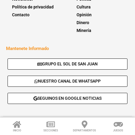
Política de privacidad
Cultura
Contacto
Opinión
Dinero
Minería
Mantenete Informado
GRUPO EL SOL DE SAN JUAN
NUESTRO CANAL DE WHATSAPP
SEGUINOS EN GOOGLE NOTICIAS
© 2026 - El Sol de San Juan. Todos los derechos reservados. |
Desarrolla:
Daskalos Solutions
.
INICIO
SECCIONES
DEPARTAMENTOS
JUEGOS