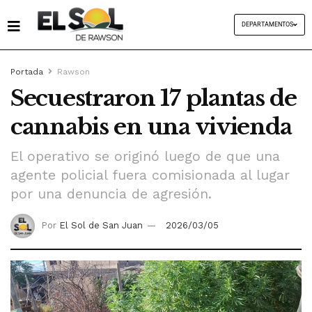
DEPARTAMENTOS
Portada
Rawson
Secuestraron 17 plantas de
cannabis en una vivienda
El operativo se originó luego de que una
agente policial fuera comisionada al lugar
por una denuncia de agresión.
Por
El Sol de San Juan
2026/03/05