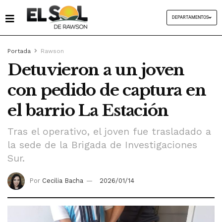
DEPARTAMENTOS
Portada
Rawson
Detuvieron a un joven
con pedido de captura en
el barrio La Estación
Tras el operativo, el joven fue trasladado a
la sede de la Brigada de Investigaciones
Sur.
Por
Cecilia Bacha
2026/01/14