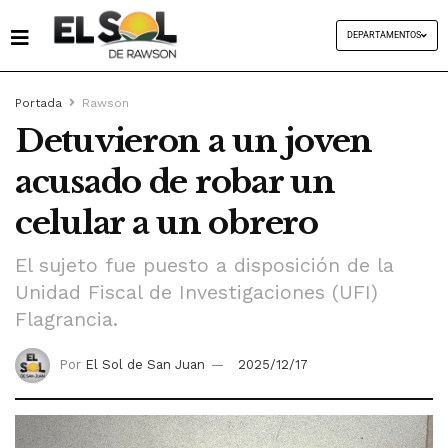
DEPARTAMENTOS
Portada
Rawson
Detuvieron a un joven
acusado de robar un
celular a un obrero
El sujeto fue puesto a disposición de la
Unidad Fiscal de Investigaciones (UFI)
Flagrancia.
Por
El Sol de San Juan
2025/12/17