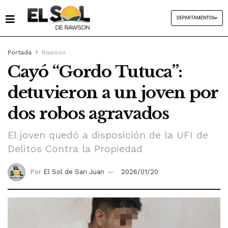
DEPARTAMENTOS
Portada
Rawson
Cayó “Gordo Tutuca”:
detuvieron a un joven por
dos robos agravados
El joven quedó a disposición de la UFI de
Delitos Contra la Propiedad
Por
El Sol de San Juan
2026/01/20