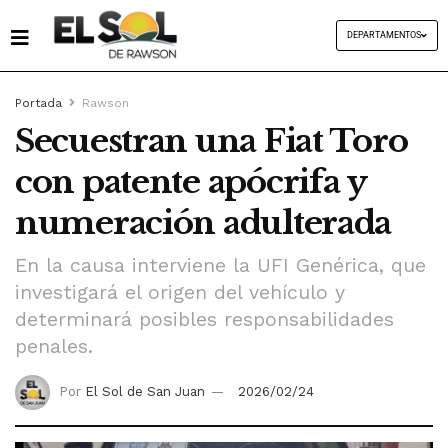
DEPARTAMENTOS
Portada
Rawson
Secuestran una Fiat Toro
con patente apócrifa y
numeración adulterada
En la causa interviene la UFI Genérica, que
investigará el origen del vehículo y
determinará posibles responsabilidades
penales.
Por
El Sol de San Juan
2026/02/24