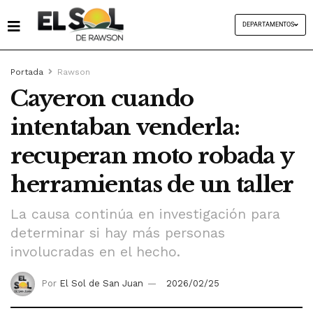
DEPARTAMENTOS
Portada
Rawson
Cayeron cuando
intentaban venderla:
recuperan moto robada y
herramientas de un taller
La causa continúa en investigación para
determinar si hay más personas
involucradas en el hecho.
Por
El Sol de San Juan
2026/02/25