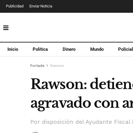
Publicidad
Enviar Noticia
Inicio
Política
Dinero
Mundo
Policia
Portada
Rawson
Rawson: detien
agravado con a
Por disposición del Ayudante Fiscal i