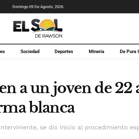
Domingo 09 De Agosto, 2026
les
Sociedad
Deportes
Minería
De Pura 
en a un joven de 22 
rma blanca
nterviniente, se dio inicio al procedimiento esp