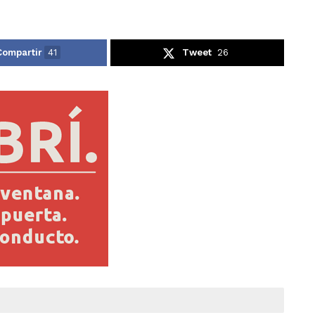
Compartir
41
Tweet
26