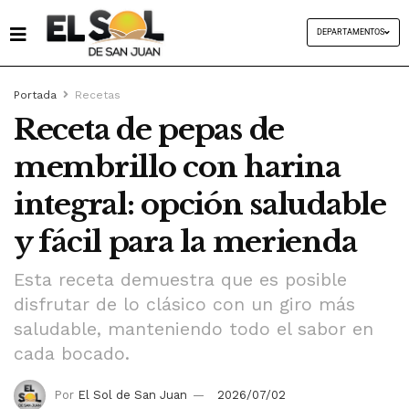
DEPARTAMENTOS
Portada
Recetas
Receta de pepas de
membrillo con harina
integral: opción saludable
y fácil para la merienda
Esta receta demuestra que es posible
disfrutar de lo clásico con un giro más
saludable, manteniendo todo el sabor en
cada bocado.
Por
El Sol de San Juan
2026/07/02