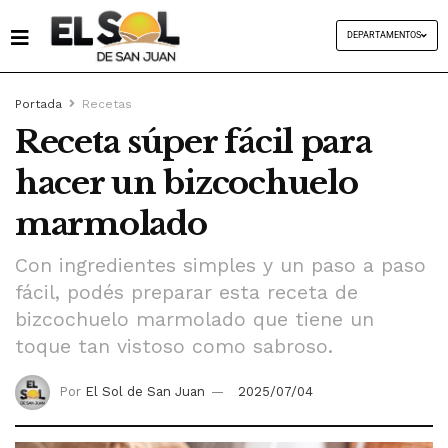
DEPARTAMENTOS
Portada
Recetas
Receta súper fácil para
hacer un bizcochuelo
marmolado
Con ingredientes simples y un paso a paso
fácil, podés preparar esta receta de
bizcochuelo marmolado que tiene un
toque tan vistoso como sabroso.
Por
El Sol de San Juan
2025/07/04