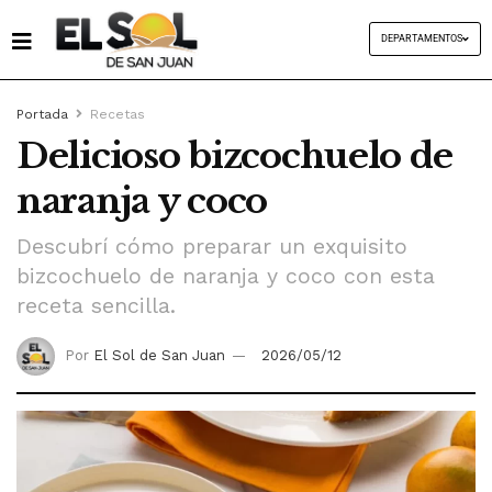
DEPARTAMENTOS
Portada
Recetas
Delicioso bizcochuelo de
naranja y coco
Descubrí cómo preparar un exquisito
bizcochuelo de naranja y coco con esta
receta sencilla.
Por
El Sol de San Juan
2026/05/12