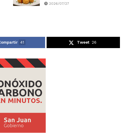
2026/07/27
Compartir
41
Tweet
26