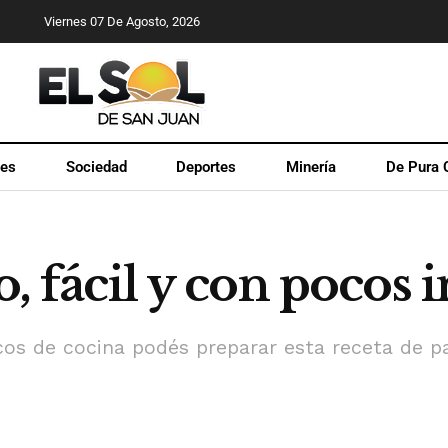
Viernes 07 De Agosto, 2026
les
Sociedad
Deportes
Minería
De Pura 
o, fácil y con pocos 
icos de cocina podés preparar esta receta de p