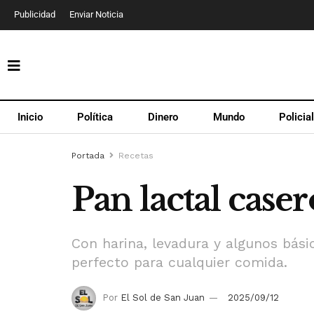
Publicidad
Enviar Noticia
Inicio
Política
Dinero
Mundo
Policia
Portada
Recetas
Pan lactal caser
Con harina, levadura y algunos bás
perfecto para cualquier comida.
Por
El Sol de San Juan
2025/09/12