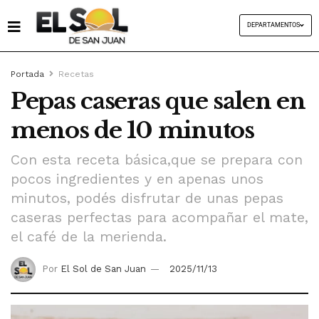
DEPARTAMENTOS
Portada
Recetas
Pepas caseras que salen en
menos de 10 minutos
Con esta receta básica,que se prepara con
pocos ingredientes y en apenas unos
minutos, podés disfrutar de unas pepas
caseras perfectas para acompañar el mate,
el café de la merienda.
Por
El Sol de San Juan
2025/11/13