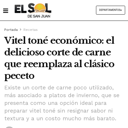
DEPARTAMENTOS
Portada
Recetas
Vitel toné económico: el
delicioso corte de carne
que reemplaza al clásico
peceto
Existe un corte de carne poco utilizado,
más asociado a platos de invierno, que se
presenta como una opción ideal para
preparar vitel toné sin resignar sabor ni
textura y a un costo mucho más barato.