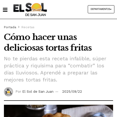
DEPARTAMENTOS
Portada
Recetas
Cómo hacer unas
deliciosas tortas fritas
No te pierdas esta receta infalible, súper
práctica y riquísima para “combatir” los
días lluviosos. Aprendé a preparar las
mejores tortas fritas.
Por
El Sol de San Juan
2025/09/22