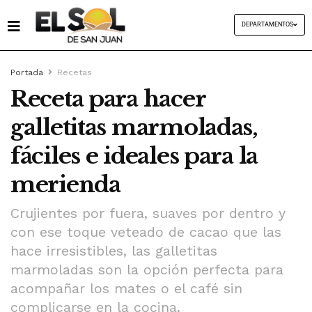
DEPARTAMENTOS
Portada
Recetas
Receta para hacer
galletitas marmoladas,
fáciles e ideales para la
merienda
Crujientes por fuera, suaves por dentro y
con ese toque veteado de cacao que las
hace irresistibles, las galletitas
marmoladas son la opción perfecta para
acompañar los mates o el café sin
complicarse en la cocina.