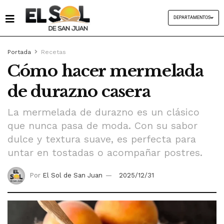
DEPARTAMENTOS
Portada
Recetas
Cómo hacer mermelada
de durazno casera
La mermelada de durazno es un clásico
que nunca pasa de moda. Con su sabor
dulce y textura suave, es perfecta para
untar en tostadas o acompañar postres.
Por
El Sol de San Juan
2025/12/31