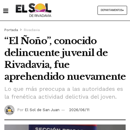
DEPARTAMENTOS
Portada
Rivadavia
“El Ñoño”, conocido
delincuente juvenil de
Rivadavia, fue
aprehendido nuevamente
Lo que más preocupa a las autoridades es
la frenética actividad delictiva del joven.
Por
El Sol de San Juan
2026/06/11