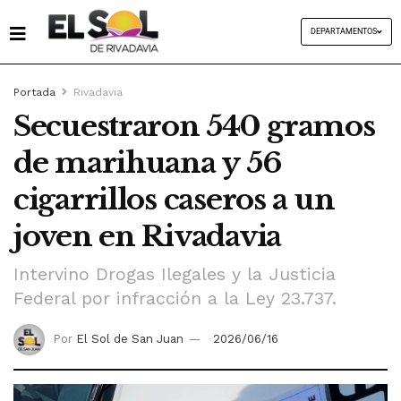
DEPARTAMENTOS
Portada
Rivadavia
Secuestraron 540 gramos
de marihuana y 56
cigarrillos caseros a un
joven en Rivadavia
Intervino Drogas Ilegales y la Justicia
Federal por infracción a la Ley 23.737.
Por
El Sol de San Juan
2026/06/16