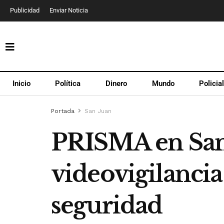
Publicidad
Enviar Noticia
Inicio
Política
Dinero
Mundo
Policia
Portada
San Juan
PRISMA en San 
videovigilancia 
seguridad