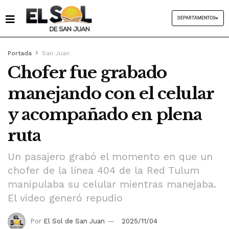
DEPARTAMENTOS
Portada
San Juan
Chofer fue grabado
manejando con el celular
y acompañado en plena
ruta
Un pasajero grabó el momento en que un
chofer de la línea 404 de la Red Tulum
manipulaba su celular mientras manejaba.
El video generó repudio
Por
El Sol de San Juan
2025/11/04